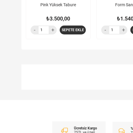
Pink Yüksek Tabure
Form San
₺3.500,00
₺1.540
SEPETE EKLE
Ücretsiz Kargo
%
75TL ve üzeri
7