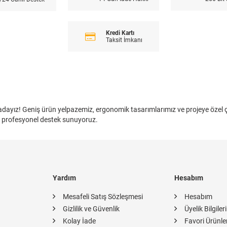
Kredi Kartı
Taksit İmkanı
buradayız! Geniş ürün yelpazemiz, ergonomik tasarımlarımız ve projeye özel
 ve profesyonel destek sunuyoruz.
Yardım
Hesabım
Mesafeli Satış Sözleşmesi
Hesabım
Gizlilik ve Güvenlik
Üyelik Bilgiler
Kolay İade
Favori Ürünle