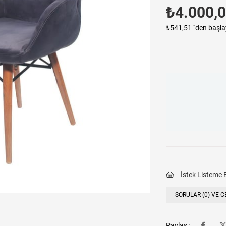
₺4.000,
₺541,51
`den başla
İstek Listeme 
SORULAR (0) VE C
Paylaş :