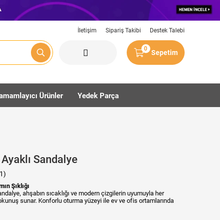
İletişim
Sipariş Takibi
Destek Talebi
0
Sepetim
amamlayıcı Ürünler
Yedek Parça
 Ayaklı Sandalye
1)
mın Şıklığı
ndalye, ahşabın sıcaklığı ve modern çizgilerin uyumuyla her
kunuş sunar. Konforlu oturma yüzeyi ile ev ve ofis ortamlarında