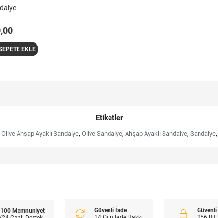
dalye
,00
SEPETE EKLE
Etiketler
Olive Ahşap Ayaklı Sandalye
,
Olive Sandalye
,
Ahşap Ayaklı Sandalye
,
Sandalye
,
Güvenli İade
Güvenl
100 Memnuniyet
14 Gün İade Hakkı
256 Bit
/24 Canlı Destek