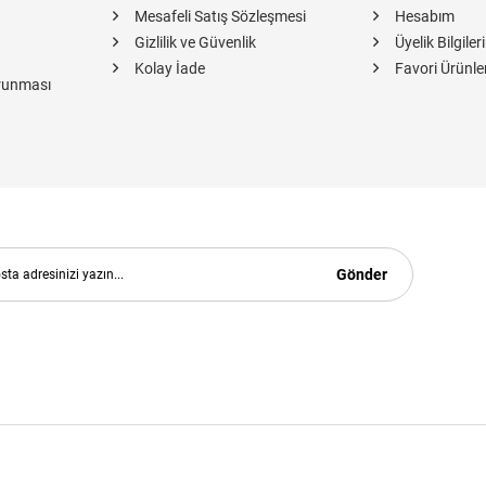
Mesafeli Satış Sözleşmesi
Hesabım
Gizlilik ve Güvenlik
Üyelik Bilgiler
Kolay İade
Favori Ürünle
orunması
Gönder