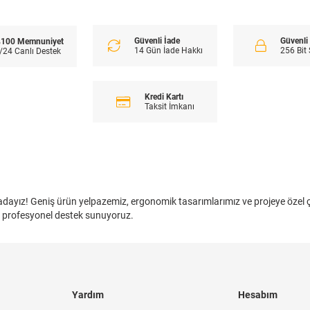
Güvenli İade
Güvenl
100 Memnuniyet
14 Gün İade Hakkı
256 Bit
/24 Canlı Destek
Kredi Kartı
Taksit İmkanı
buradayız! Geniş ürün yelpazemiz, ergonomik tasarımlarımız ve projeye özel
 ve profesyonel destek sunuyoruz.
Yardım
Hesabım