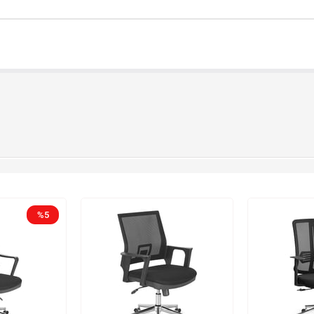
%5
yeni
%6
ürün