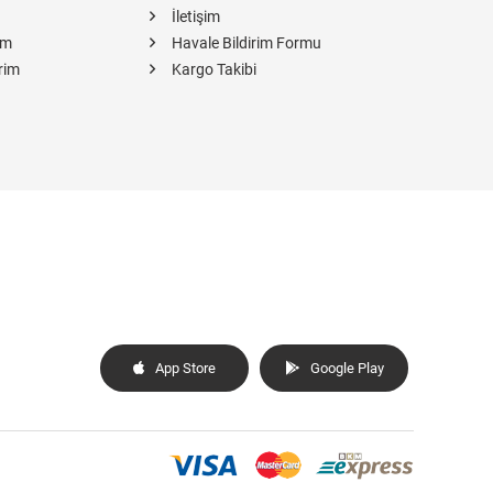
İletişim
im
Havale Bildirim Formu
rim
Kargo Takibi
App Store
Google Play