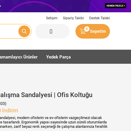
İletişim
Sipariş Takibi
Destek Talebi
0
Sepetim
amamlayıcı Ürünler
Yedek Parça
alışma Sandalyesi | Ofis Koltuğu
03)
0
İndirim
ndalyesi, modern ofislerin ve ev-ofislerin vazgeçilmezi olacak
ikte tasarlandı. Ergonomik yapısı sayesinde uzun süreli oturumlarda
rken, zarif beyaz renk seçeneği ile çalışma alanlarınıza ferahlık