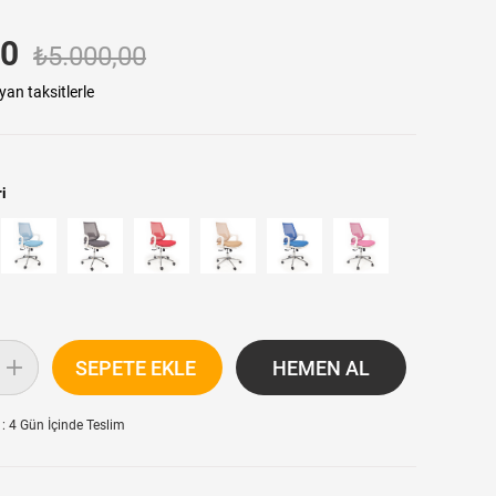
00
₺5.000,00
yan taksitlerle
i
:
4 Gün İçinde Teslim