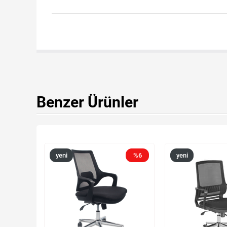
Benzer Ürünler
yeni
%6
yeni
ürün
ürün