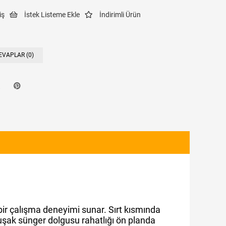
iş
İstek Listeme Ekle
İndirimli Ürün
EVAPLAR (0)
 bir çalışma deneyimi sunar. Sırt kısmında
uşak sünger dolgusu rahatlığı ön planda