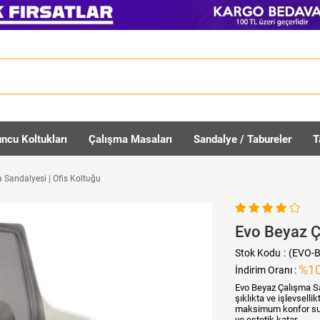
ncu Koltukları
Çalışma Masaları
Sandalye / Tabureler
T
 Sandalyesi | Ofis Koltuğu
Evo Beyaz Ç
Stok Kodu
(EVO-B
%
1
İndirim Oranı
:
Evo Beyaz Çalışma Sa
şıklıkta ve işlevsell
maksimum konfor suna
ve estetik katar.